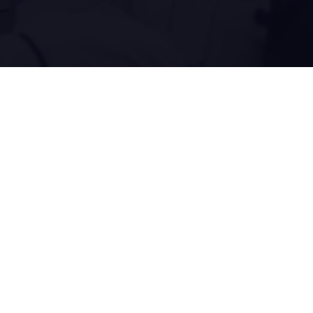
, nostat
ri toimialoille ja millaisia onnistumisia