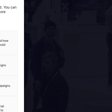
ed. You can
more
and how
ould
aigns
mpaigns.
ial
 to