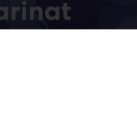
arinat
tat oikeat kohderyhmät
istut kaupallisesti!
 23 onnistui heidän osaltaan, mitä tapahtuma merkitsee e