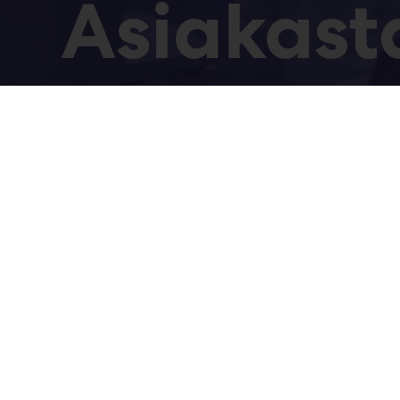
Asiakast
Teknologiassa tavoi
brändiarvoasi ja onn
Kuule asiakkaidemme kertomana, miten Teknologia
tapahtumassa on tehty.