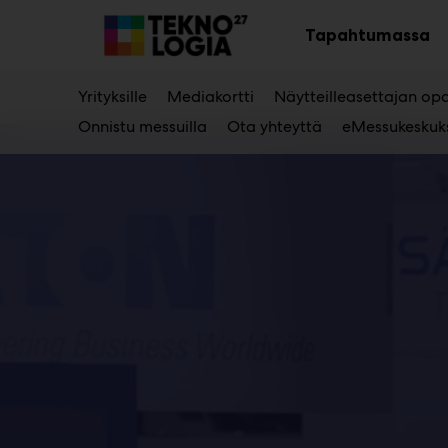
Main
Siirry
sisältöön
Tapahtumassa
Av
al
Yrityksille
Mediakortti
Näytteilleasettajan op
Onnistu messuilla
Ota yhteyttä
eMessukeskuk