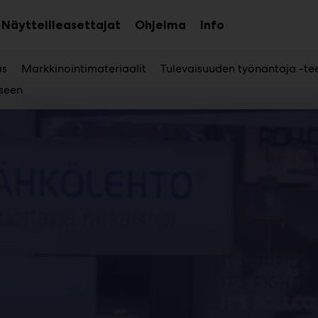
Näytteilleasettajat
Ohjelma
Info
aa
Avaa
Avaa
avalikko
alavalikko
alavalikko
as
Markkinointimateriaalit
Tulevaisuuden työnantaja -t
seen