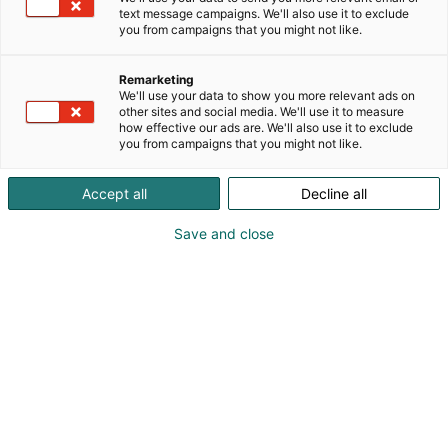
text message campaigns. We'll also use it to exclude
you from campaigns that you might not like.
Remarketing
Ohjelma 2025
We'll use your data to show you more relevant ads on
other sites and social media. We'll use it to measure
how effective our ads are. We'll also use it to exclude
you from campaigns that you might not like.
Rajaustoiminnon avulla löydät kätevästi ohjelmia
Accept all
Decline all
esiintyjien, ohjelmalavojen ja teemojen perusteella.
Voit myös rajata näkyviin pelkän osasto-ohjelman
Save and close
tai lava-ohjelman.
Haku-toiminto (Etsi ohjelmasta) ei tue esiintyjien
nimihakuja, voit rajata hakutuloksia esiintyjän
mukaan käyttämällä alasvetovalikkoa Esiintyjä.