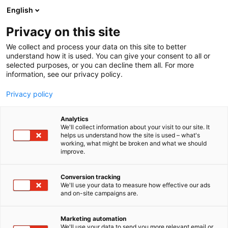
Siirry
English
sisältöön
Privacy on this site
We collect and process your data on this site to better
TAPAHTUMASSA
OHJELMA
understand how it is used. You can give your consent to all or
selected purposes, or you can decline them all. For more
information, see our privacy policy.
Privacy policy
Analytics
We'll collect information about your visit to our site. It
helps us understand how the site is used – what's
working, what might be broken and what we should
improve.
Conversion tracking
We'll use your data to measure how effective our ads
and on-site campaigns are.
Marketing automation
We'll use your data to send you more relevant email or