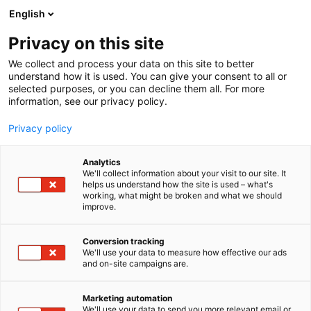
Siirry
English
sisältöön
Privacy on this site
We collect and process your data on this site to better
understand how it is used. You can give your consent to all or
selected purposes, or you can decline them all. For more
information, see our privacy policy.
Privacy policy
Analytics
T
Energia
We'll collect information about your visit to our site. It
u
helps us understand how the site is used – what's
AGCO Power Oy
working, what might be broken and what we should
o
improve.
t
e
7h129
Osasto:
r
Conversion tracking
y
We'll use your data to measure how effective our ads
and on-site campaigns are.
AGCO Power -dieselgeneraattorit suunnitellaan ja
h
m
valmistetaan tehtaallamme Tampereella jo yli 70
ä
vuoden kokemuksella. Niiden luotettavuus ja
Marketing automation
:
We'll use your data to send you more relevant email or