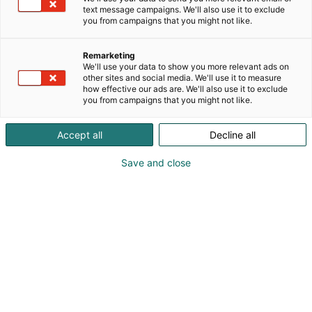
tekninen toimivuus on tehnyt niistä suositun
text message campaigns. We'll also use it to exclude
valinnan kohteisiin, joissa keskeytymätön
you from campaigns that you might not like.
voimansyöttö on kriittistä liiketoiminnalle tai
turvallisuudelle.
Remarketing
We'll use your data to show you more relevant ads on
Dieselgeneraattorien valikoima kattaa tehoalueen
other sites and social media. We'll use it to measure
how effective our ads are. We'll also use it to exclude
60–2500 kVA (48–2000 kW). Toteutamme niin
you from campaigns that you might not like.
avaimet-käteen projektiasennukset kuin myös
kontitetut ratkaisut asiakkaan tarpeiden
Accept all
Decline all
mukaisena.
Save and close
Huolto-osastomme tarjoaa kattavat huoltopalvelut
joilla mahdollistetaan varma energiansaanti aina
tarvittaessa.