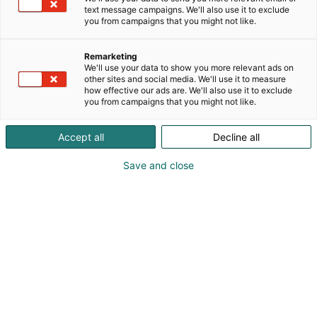
energiaan, puolustukseen ja liikenteeseen. Yli 1000
text message campaigns. We'll also use it to exclude
asiakkaiden kanssa yhdessä kehitettyä
you from campaigns that you might not like.
kaapelirakennetta, laaja materiaalivalikoima ja
lämpötilankestävyys -60 °C:sta +250 °C:een
Remarketing
takaavat suorityskyvyn juuri siellä, missä sitä
We'll use your data to show you more relevant ads on
tarvitaan. Nopea toimitus, joustava tuotanto ja
other sites and social media. We'll use it to measure
how effective our ads are. We'll also use it to exclude
100% uusiutuvalla energialla toimiva valmistus.
you from campaigns that you might not like.
Amokabel yhdistää teknologian ja vastuullisuuden.
Accept all
Decline all
Save and close
Janne Vuorinen