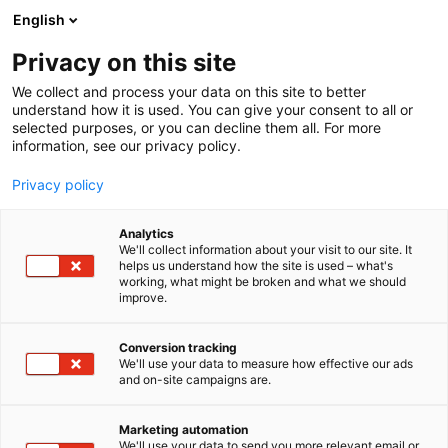
Siirry
English
sisältöön
Privacy on this site
We collect and process your data on this site to better
understand how it is used. You can give your consent to all or
selected purposes, or you can decline them all. For more
information, see our privacy policy.
Privacy policy
Analytics
T
Automaatio
Energia
Hydrauliikka ja pneumatiikka
We'll collect information about your visit to our site. It
u
Kaksikäyttöteknologia
Koneenrakentaminen
Kunnossapito
helps us understand how the site is used – what's
working, what might be broken and what we should
o
improve.
Amokabel
t
e
r
Conversion tracking
6h8
Osasto:
y
We'll use your data to measure how effective our ads
and on-site campaigns are.
h
Amokabel tarjoaa räätälöityjä kaapeliratkaisuja
m
ä
vaativiin olosuhteisiin ja sovelluksiin - teollisuudesta
Marketing automation
:
We'll use your data to send you more relevant email or