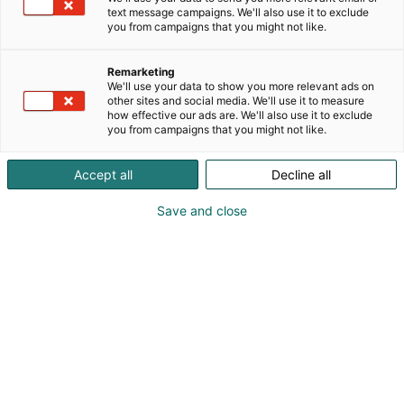
yhteistyökumppaneita.Amt.fi
text message campaigns. We'll also use it to exclude
Hakupalvelukokonaisuus digitaalisena 24/7 tuote-
you from campaigns that you might not like.
ja palveluhakuna sekä painettuna kirjana
esittelevät toimialojen uudet ratkaisut - tuotteet,
Remarketing
palvelut, päämiehet sekä keskeiset yritystiedot ja
We'll use your data to show you more relevant ads on
henkilöt. Amt.fi tavoittaa päättäjät ja suunnittelijat
other sites and social media. We'll use it to measure
how effective our ads are. We'll also use it to exclude
sekä asiantuntijat, joiden keskeisenä
you from campaigns that you might not like.
tehtäväalueena on materiaalien hankinta sekä
päätösten teko laajojen järjestelmien ja
Accept all
Decline all
alihankintapalveluiden toteuttamisessa.Amt.fi
palveluissa ovat esillä alan viimeisimmät ratkaisut
Save and close
eri toimialojen tarpeisiin.