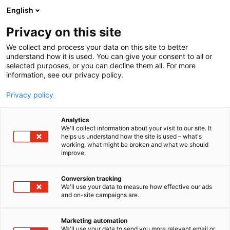
Siirry
English
sisältöön
Privacy on this site
We collect and process your data on this site to better
understand how it is used. You can give your consent to all or
selected purposes, or you can decline them all. For more
information, see our privacy policy.
Privacy policy
Analytics
T
Elektroniikka
Muut palvelut teollisuudelle
We'll collect information about your visit to our site. It
u
helps us understand how the site is used – what's
AMT Hakemistot Oy (Copy)
working, what might be broken and what we should
o
improve.
t
e
6e15
Osasto:
r
Conversion tracking
y
We'll use your data to measure how effective our ads
and on-site campaigns are.
amt.fi - AMT Hakemistot Oy on teollisuuden
h
m
toimialatiedon toimija ja osaaja. AMT:llä on
ä
hakubisneksessä huippuosaamista ja loistavia
Marketing automation
:
We'll use your data to send you more relevant email or