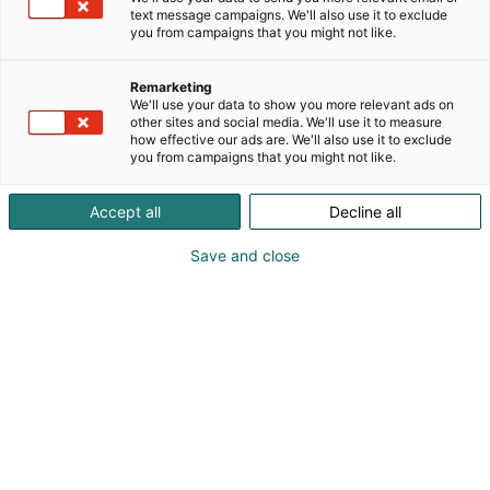
venttiilivaihteita jo 60 vuoden ajan ja lukeutuu
text message campaigns. We'll also use it to exclude
nykyisin kansainvälisesti alansa johtaviin
you from campaigns that you might not like.
valmistajiin. Teknisesti huippuunsa kehitettyjä
sähkötoimilaitteita ja vaihteita käytetään erilaisilla
Remarketing
teollisuuden aloilla, kuten vesi-, lämpö-, öljy- ja
We'll use your data to show you more relevant ads on
kaasu- sekä prosessiteollisuudessa. AUMAn tuotteet
other sites and social media. We'll use it to measure
how effective our ads are. We'll also use it to exclude
ovat modulaarisia, joten niitä voidaan helposti
you from campaigns that you might not like.
räätälöidä asiakkaan tarpeisiin monelle eri
teollisuuden alalle. AUMA Finland Oy on toiminut
Accept all
Decline all
Suomessa vuodesta 1978. Kuulumme saksalaiseen
AUMA Riester GmbH Co. KG-konserniin.
Save and close