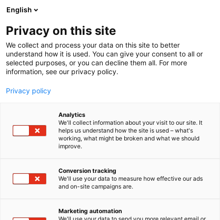
Siirry
English
sisältöön
Privacy on this site
We collect and process your data on this site to better
understand how it is used. You can give your consent to all or
selected purposes, or you can decline them all. For more
information, see our privacy policy.
Privacy policy
Analytics
T
Automaatio
Energia
Vetytalous
We'll collect information about your visit to our site. It
u
helps us understand how the site is used – what's
AUMA Finland Oy
working, what might be broken and what we should
o
improve.
t
e
7f119
Osasto:
r
Conversion tracking
y
We'll use your data to measure how effective our ads
and on-site campaigns are.
AUMA on maailman johtavia sähkötoimilaitteiden
h
m
valmistajia. AUMA on valmistanut
ä
sähkötoimilaitteita, niiden ohjaimia ja
Marketing automation
:
We'll use your data to send you more relevant email or