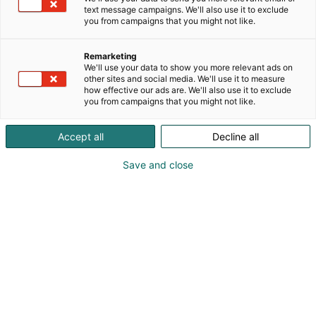
seuraavat pääalueet: teollisuus-PC:t, I/O- ja
text message campaigns. We'll also use it to exclude
kenttäväyläkomponentit, liikkeenohjaustuotteet,
you from campaigns that you might not like.
automaatio-ohjelmistot, ohjauskaapittoman
automaation sekä konenäkölaitteistot. Kaikilla
Remarketing
tuotealueilla on saatavilla laaja valikoima
We'll use your data to show you more relevant ads on
komponentteja, joita voi käyttää yksittäin tai niiden
other sites and social media. We'll use it to measure
how effective our ads are. We'll also use it to exclude
avulla voi rakentaa myös täydellisen
you from campaigns that you might not like.
ohjausjärjestelmän. New Automation Technology -
sloganimme kuvaa toimialasta riippumattomia
Accept all
Decline all
ohjaus- ja automaatioratkaisuja, joita käytetään
maailmanlaajuisesti monenlaisissa sovelluksissa
Save and close
nopeista työstökeskuksista aina älykkääseen
rakennusautomaatioon.