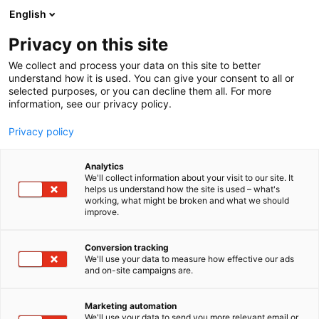
Siirry
English
sisältöön
Privacy on this site
We collect and process your data on this site to better
understand how it is used. You can give your consent to all or
selected purposes, or you can decline them all. For more
information, see our privacy policy.
Privacy policy
Analytics
T
Automaatio
We'll collect information about your visit to our site. It
u
helps us understand how the site is used – what's
Beckhoff Automation Oy
working, what might be broken and what we should
o
improve.
t
e
7b131
Osasto:
r
Conversion tracking
y
We'll use your data to measure how effective our ads
and on-site campaigns are.
Beckhoff toimittaa avoimia automaatiojärjestelmiä,
h
m
jotka perustuvat PC-pohjaiseen
ä
ohjausteknologiaan. Tuotevalikoima kattaa
Marketing automation
:
We'll use your data to send you more relevant email or