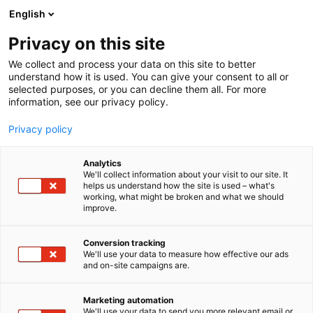
Siirry
English
sisältöön
Privacy on this site
We collect and process your data on this site to better
understand how it is used. You can give your consent to all or
selected purposes, or you can decline them all. For more
information, see our privacy policy.
Privacy policy
Analytics
T
Energia
Vetytalous
We'll collect information about your visit to our site. It
u
helps us understand how the site is used – what's
BotH2nia ry
working, what might be broken and what we should
o
improve.
t
e
7g140h
Osasto:
r
Conversion tracking
y
We'll use your data to measure how effective our ads
and on-site campaigns are.
BotH2nia ry on Suomen länsirannikon
h
m
maakunnalliset vetylaaksot yhdistävä laaja
ä
yhteislaakso.
Marketing automation
:
We'll use your data to send you more relevant email or