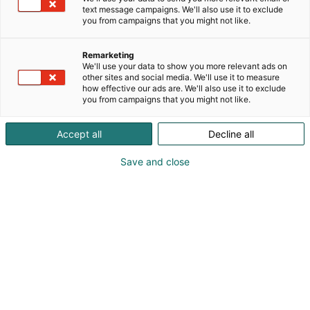
BotH2nia yhdistää vetyyn liittyvän osaamisen ja
text message campaigns. We'll also use it to exclude
resurssit sekä päätöksentekijät. BotH2nia järjestää
you from campaigns that you might not like.
vetyteollisuuteen liittyviä tapahtumia, jakaa alaan
liittyvää tietoutta digitaalisesti, toimii yhteisenä
Remarketing
alustana Pohjanlahden kehittyvälle
We'll use your data to show you more relevant ads on
vetyekosysteemille sekä mahdollistaa verkoston
other sites and social media. We'll use it to measure
how effective our ads are. We'll also use it to exclude
jäsenten vuoropuhelun.
you from campaigns that you might not like.
BotH₂nia-yhdistys on avoin vetyteollisuudesta
kiinnostuneille yrityksille, kaupallisille
Accept all
Decline all
vetyhankekehittäjille, TKI-toimijoille,
koulutusorganisaatiolle, sijoittajille, kunnille,
Save and close
kaupungeille ja julkishallinnolle Suomessa, Ruotsissa
ja kansainvälisesti.