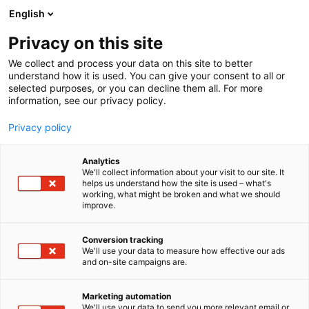
Siirry
English
sisältöön
Privacy on this site
We collect and process your data on this site to better
understand how it is used. You can give your consent to all or
selected purposes, or you can decline them all. For more
information, see our privacy policy.
Privacy policy
Analytics
T
Energia
Tulevaisuuden työnantaja
Vetytalous
We'll collect information about your visit to our site. It
u
helps us understand how the site is used – what's
Business Lappeenranta
working, what might be broken and what we should
o
improve.
t
Region
e
r
Conversion tracking
y
We'll use your data to measure how effective our ads
7g150
Osasto:
and on-site campaigns are.
h
m
Lappeenranta – missä Euroopan puhdas
ä
Marketing automation
tulevaisuus rakennetaan.
:
We'll use your data to send you more relevant email or