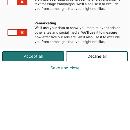
text message campaigns. We'll also use it to exclude
you from campaigns that you might not like.
Etelä-Karjalan vahva teollisuus- ja
tutkimusympäristö tarjoaa teknologiayrityksille
erinomaiset edellytykset kasvaa osana vihreän
Remarketing
We'll use your data to show you more relevant ads on
sähköistämisen ja biotalouden ekosysteemejä.
other sites and social media. We'll use it to measure
Alueella yhdistyvät huippuluokan koulutus,
how effective our ads are. We'll also use it to exclude
innovatiiviset yritykset ja moderni teollinen
you from campaigns that you might not like.
infrastruktuuri – sähkö- ja kaasuyhteydet, logistiikka
sekä testausalustat.
Accept all
Decline all
Tule keskustelemaan kanssamme ja löydä
Save and close
yrityksellesi paikka, jossa kestävän tulevaisuuden
ratkaisut tehdään yhdessä.