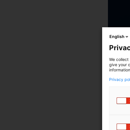
English
Privac
We collect 
give your c
information
Privacy po