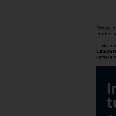
Osastol
Infrateci
Lisäksi k
sulautet
camera te