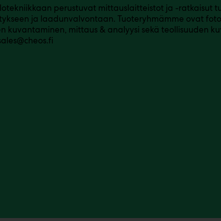
lotekniikkaan perustuvat mittauslaitteistot ja -ratkaisut 
tykseen ja laadunvalvontaan. Tuoteryhmämme ovat foton
nen kuvantaminen, mittaus & analyysi sekä teollisuuden 
sales@cheos.fi