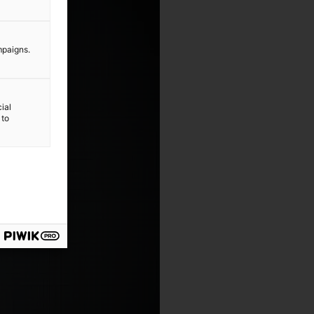
mpaigns.
ial
 to