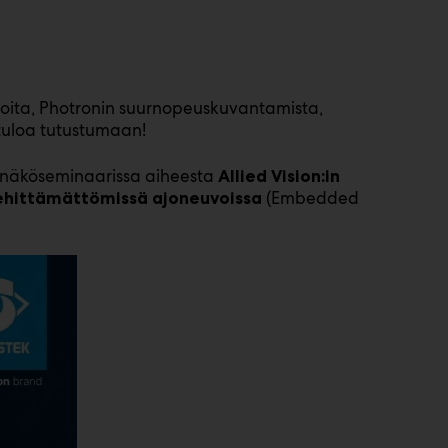
ita, Photronin suurnopeuskuvantamista,
tuloa tutustumaan!
nenäköseminaarissa aiheesta
Allied Vision:in
(Embedded
ehittämättömissä ajoneuvoissa