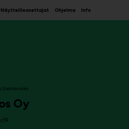
Näytteilleasettajat
Ohjelma
Info
aa
Avaa
Avaa
avalikko
alavalikko
alavalikko
o
Elektroniikka
os Oy
6c39