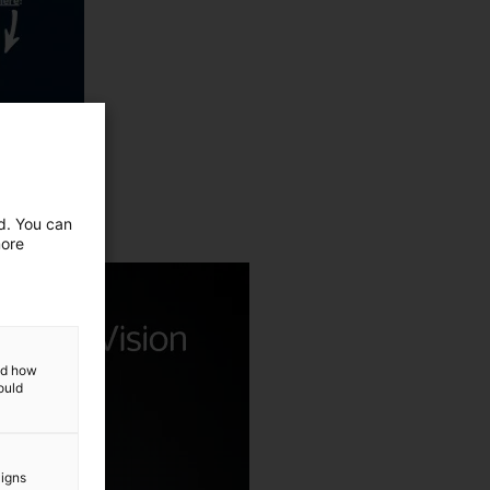
ed. You can
more
and how
ould
aigns