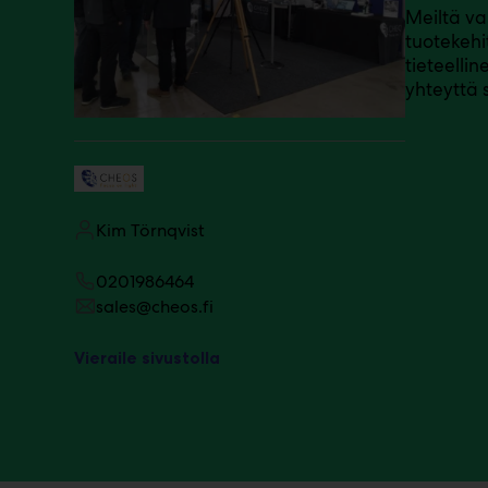
Meiltä va
m
tuotekehi
ä
:
tieteelli
yhteyttä 
Kim Törnqvist
0201986464
sales@cheos.fi
Vieraile sivustolla