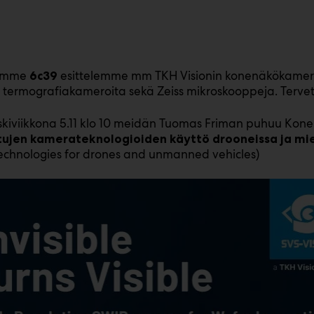
lamme
esittelemme mm TKH Visionin konenäkökamero
6c39
n termografiakameroita sekä Zeiss mikroskooppeja. Terve
eskiviikkona 5.11 klo 10 meidän Tuomas Friman puhuu Ko
tujen kamerateknologioiden käyttö drooneissa ja mi
chnologies for drones and unmanned vehicles)