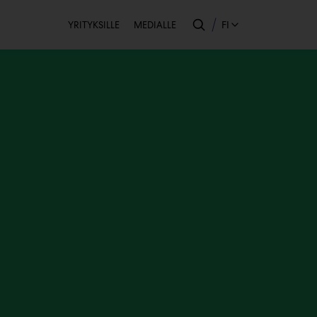
Toissijainen
FI
YRITYKSILLE
MEDIALLE