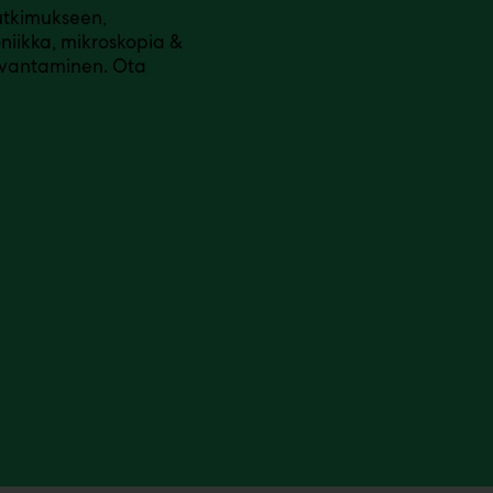
tutkimukseen,
iikka, mikroskopia &
kuvantaminen. Ota