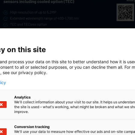
y on this site
and process your data on this site to better understand how it is us
onsent to all or selected purposes, or you can decline them all. For 
, see our privacy policy.
licy
Analytics
We'll collect information about your visit to our site. It helps us underst
the site is used – what's working, what might be broken and what we sh
improve.
Conversion tracking
We'll use your data to measure how effective our ads and on-site camp