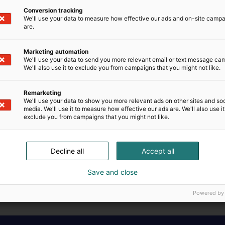
Conversion tracking
We'll use your data to measure how effective our ads and on-site camp
are.
Marketing automation
We'll use your data to send you more relevant email or text message ca
uotteisiimme:
We'll also use it to exclude you from campaigns that you might not like.
logi
Remarketing
We'll use your data to show you more relevant ads on other sites and soc
media. We'll use it to measure how effective our ads are. We'll also use it
meisimmät referenssivideomme täältä:
exclude you from campaigns that you might not like.
ctor auttoi Linjaterästä kaasunvalvonnassa
Decline all
Accept all
ansi työturvallisuuttaan Detectorin kaasunvalvontaratka
Save and close
Powered by