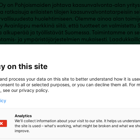
Oy on Pohjoismaiden johtava kaasunvalvonta-alan yritys, 
ia ratkaisuja erilaisten tilojen kaasunvalvontatarpeisiin s
rvallisuudesta huolehtimiseen. Olemme ainoa alan toimija
 Avainlippu merkkinä siitä, että tuotteet on valmistettu
a alkuperää ja työllistävät Suomessa. Toimintamme on sert
htamis- ja ympäristöjärjestelmien mukaisesti. Laadukkailla
lla kaasunvalvontalaitteilla varmistetaan turvallinen toi
ten, räjähdysvaarallisten ja happea syrjäyttävien kaasuj
me ainoana Suomessa ATEX-sertifioituja kaasunilmaisim
y on this site
and process your data on this site to better understand how it is us
onsent to all or selected purposes, or you can decline them all. For 
, see our privacy policy.
licy
Analytics
We'll collect information about your visit to our site. It helps us underst
the site is used – what's working, what might be broken and what we sh
improve.