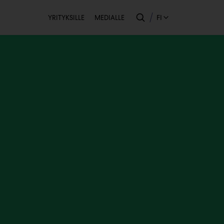
Toissijainen
FI
YRITYKSILLE
MEDIALLE