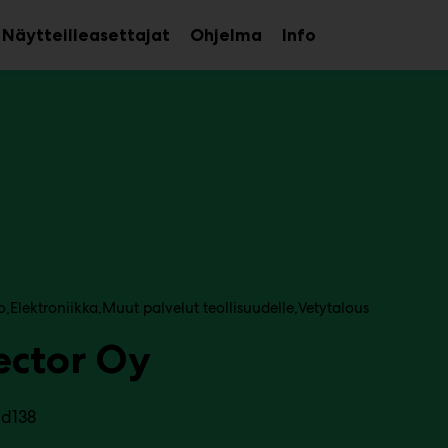
Näytteilleasettajat
Ohjelma
Info
aa
Avaa
Avaa
avalikko
alavalikko
alavalikko
o
Elektroniikka
Muut palvelut teollisuudelle
Vetytalous
ector Oy
7d138