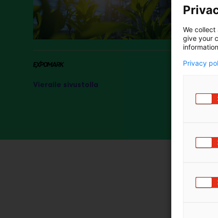
Tervetulo
Privac
m
Esittelys
ä
:
tutustum
We collect 
give your c
information
Privacy po
Vieraile sivustolla