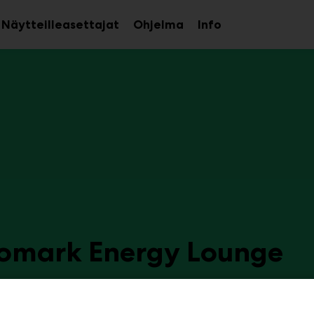
Näytteilleasettajat
Ohjelma
Info
aa
Avaa
Avaa
avalikko
alavalikko
alavalikko
omark Energy Lounge