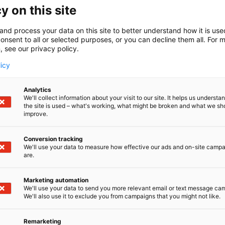
a kohtaamaan energian ja vetytalouden edelläkävijät!Su
y on this site
sä energian ja vetytalouden ykköstapahtumat vuosille 202
aan Expomarkin Energy Loungeen, osasto 7g141.
and process your data on this site to better understand how it is us
onsent to all or selected purposes, or you can decline them all. For 
, see our privacy policy.
licy
Analytics
We'll collect information about your visit to our site. It helps us underst
the site is used – what's working, what might be broken and what we sh
improve.
Conversion tracking
We'll use your data to measure how effective our ads and on-site camp
are.
Marketing automation
We'll use your data to send you more relevant email or text message ca
We'll also use it to exclude you from campaigns that you might not like.
Remarketing