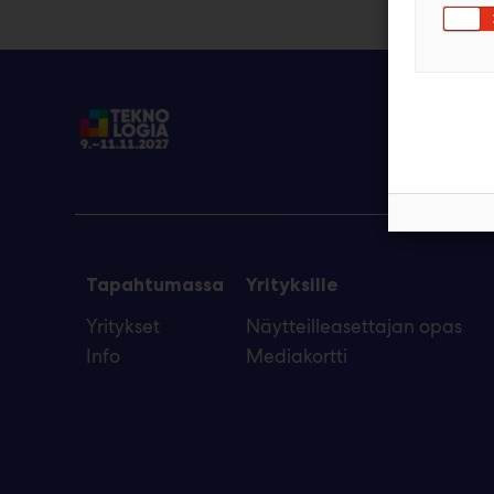
Tapahtumassa
Yrityksille
Yritykset
Näytteilleasettajan opas
Info
Mediakortti