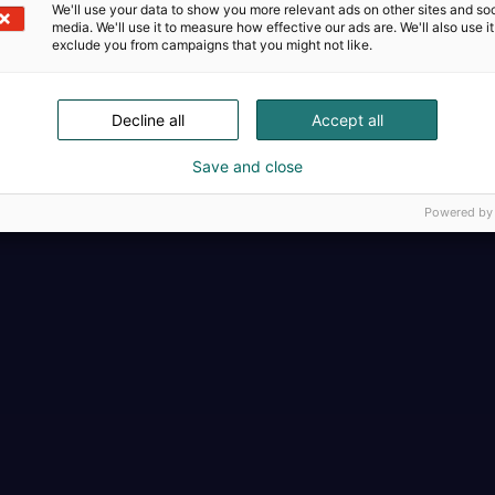
We'll use your data to show you more relevant ads on other sites and soc
media. We'll use it to measure how effective our ads are. We'll also use it
exclude you from campaigns that you might not like.
Decline all
Accept all
Täällä teollisuus, t
Save and close
Powered by