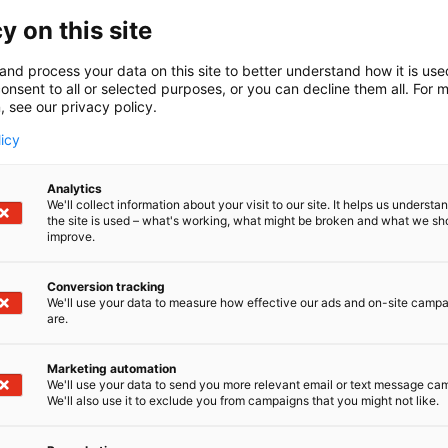
y on suomalainen teknologiayritys, joka suunnittelee ja to
y on this site
tiratkaisuja. FORCIOT® -sensoriratkaisuja käytetään erila
den järjestelmien osana. Ratkaisut ovat räätälöitävissä sen
and process your data on this site to better understand how it is us
lisuuksien mukaan ja ne on kehitetty mittamaan voimaa, pa
onsent to all or selected purposes, or you can decline them all. For 
a, kosteutta ja kosketusta. Anturiteknologian lisäksi Forc
, see our privacy policy.
avan elektroniikan lämmitinsovelluksia. FORCIOT® -senso
licy
oalusta anturitiedon keräämiseen, hallintaan ja tiedonväli
 käyttävät järjestelmän tietoja mm. laitteiden valvontaa
Analytics
iseksi, ennakoivaan huoltoon ja käytettävyyden parant
We'll collect information about your visit to our site. It helps us underst
the site is used – what's working, what might be broken and what we sh
improve.
Conversion tracking
We'll use your data to measure how effective our ads and on-site camp
are.
Marketing automation
We'll use your data to send you more relevant email or text message ca
We'll also use it to exclude you from campaigns that you might not like.