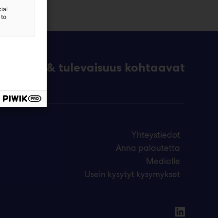
ial
 to
eknologia & tulevaisuus kohtaavat
Yhteystiedot
Anna palautetta
Medialle
Usein kysytyt kysymykset