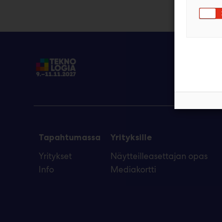
Tapahtumassa
Yrityksille
Yritykset
Näytteilleasettajan opas
Info
Mediakortti