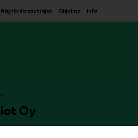
Näytteilleasettajat
Ohjelma
Info
aa
Avaa
Avaa
avalikko
alavalikko
alavalikko
ka
ciot Oy
c1