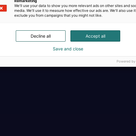
Remarketing
We'll use your data to show you more relevant ads on other sites and soc
media. We'll use it to measure how effective our ads are. We'll also use it
exclude you from campaigns that you might not like.
Decline all
Accept all
Täällä teollisuus, t
Save and close
Powered by