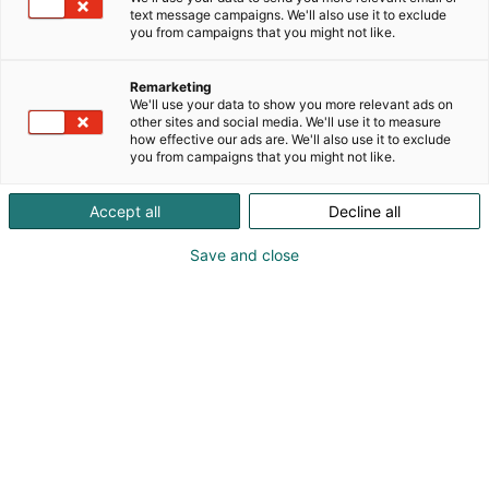
tuotetta, jotka päivittävät loistehon hallinnan ja
text message campaigns. We'll also use it to exclude
yliaaltojen suodatuksen uudelle tasolle. Ja tekevät
you from campaigns that you might not like.
sen järkevään hintaan.Tule tutustumaan
prototyyppeihin osastollemme
Remarketing
7h120Ammattimainen sähkönkäyttäjä tarvitsee
We'll use your data to show you more relevant ads on
tuekseen ammattimaisen sähkön kesyttäjän.
other sites and social media. We'll use it to measure
how effective our ads are. We'll also use it to exclude
Sellainen on Hämeen Sähkö Oy.Erikoisalaamme on
you from campaigns that you might not like.
loistehon kompensointi, jossa olemme valtakunnan
kärkeä. Rakennamme juuri sellaisen järjestelmän,
Accept all
Decline all
joka teidän ympäristöönne tarvitaan. Ja tietenkin
myös huollamme kaikkien valmistajien
Save and close
kompensointijärjestelmät niin, että ne toimivat
mahdollisimman tehokkaasti ja pitkään.