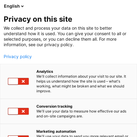
Siirry
English
sisältöön
Privacy on this site
We collect and process your data on this site to better
understand how it is used. You can give your consent to all or
selected purposes, or you can decline them all. For more
information, see our privacy policy.
Privacy policy
Analytics
T
Energia
We'll collect information about your visit to our site. It
u
helps us understand how the site is used – what's
Hämeen Sähkö Oy
working, what might be broken and what we should
o
improve.
t
e
7h120
Osasto:
r
Conversion tracking
y
We'll use your data to measure how effective our ads
and on-site campaigns are.
Aktiivisesti parempaa sähköä kellon
h
m
ympäri!Loistehon kompensoinnin ja sähkönlaadun
ä
valtakunnan kärkitekijä tuo markkinoille kaksi uutta
Marketing automation
:
We'll use your data to send you more relevant email or