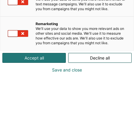
pulssiantureita, CNC-ohjauksia ja digitaalisia
text message campaigns. We'll also use it to exclude
you from campaigns that you might not like.
näyttölaitteita koneisiin, automaatiojärjestelmiin ja
mittaustekniikan sovelluksiin. Tuotevalikoimaa
täydentävät mitta-anturit, signaalimuuntimet,
Remarketing
We'll use your data to show you more relevant ads on
kosketusanturit ja testauslaitteet.
other sites and social media. We'll use it to measure
how effective our ads are. We'll also use it to exclude
Suomessa myymme näiden konsernimme jäsenten
you from campaigns that you might not like.
tuotteita: HEIDENHAIN, LEINE & LINDE, RSF, AMO,
ETEL, LTN ja Numerik Jena.
Accept all
Decline all
Save and close
Petteri Parovuori
0408488293
petteri.parovuori@heidenhain.fi
Vieraile sivustolla