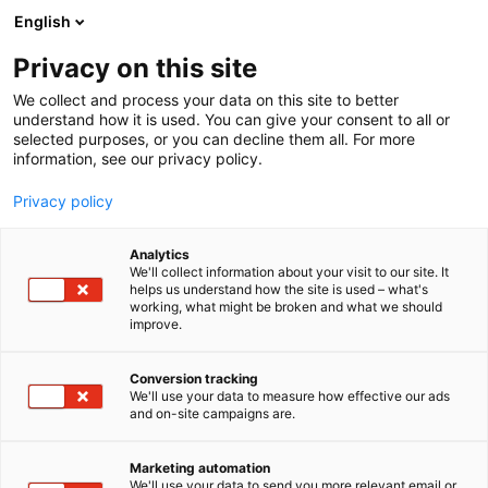
Siirry
English
sisältöön
Privacy on this site
We collect and process your data on this site to better
understand how it is used. You can give your consent to all or
selected purposes, or you can decline them all. For more
information, see our privacy policy.
Privacy policy
Analytics
T
Automaatio
Elektroniikka
We'll collect information about your visit to our site. It
u
helps us understand how the site is used – what's
HEIDENHAIN Scandinavia
working, what might be broken and what we should
o
improve.
t
AB
e
r
Conversion tracking
y
We'll use your data to measure how effective our ads
6c90
Osasto:
and on-site campaigns are.
h
m
DR. JOHANNES HEIDENHAIN GmbH kehittää ja
ä
Marketing automation
valmistaa lineaarisia mittasauvoja, kulma- ja
:
We'll use your data to send you more relevant email or