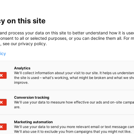
on v. 1989 perustettu metalliteollisuuden järjestelmätoimit
a kumppani. Erikoisosaamistamme ovat kokoonpanot ja k
eiden mukaan optimoidut ja jalostetut leikkeet. Tarjoamm
y on this site
en, särmäyksen, hitsauksen, laserhitsauksen, koneistuksen
ttelyn, kokoonpanon ja tuotekehityksen palvelut. Olemme t
and process your data on this site to better understand how it is us
auksen sekä laserhitsauksen pioneeri ja alan johtavia toi
onsent to all or selected purposes, or you can decline them all. For 
, see our privacy policy.
me 8 paikkakunnalla Suomessa, Ruotsissa sekä Puolan P
tomme oli 69,7 miljoonaa euroa. Työllistämme yli 400 amma
licy
mme ohjaavat ISO 9001- ja ISO 14001 -standardit.
Analytics
We'll collect information about your visit to our site. It helps us underst
the site is used – what's working, what might be broken and what we sh
improve.
Conversion tracking
We'll use your data to measure how effective our ads and on-site camp
are.
Marketing automation
We'll use your data to send you more relevant email or text message ca
We'll also use it to exclude you from campaigns that you might not like.