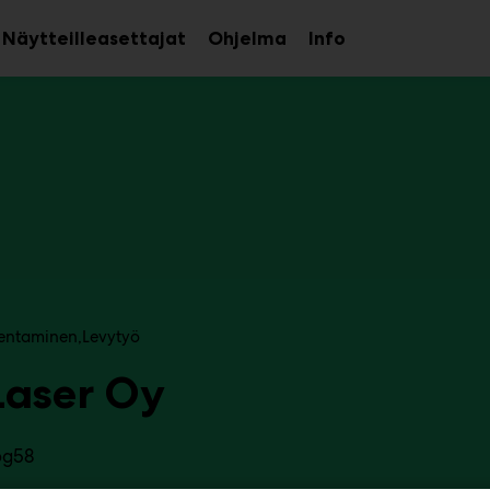
Näytteilleasettajat
Ohjelma
Info
aa
Avaa
Avaa
avalikko
alavalikko
alavalikko
entaminen
Levytyö
Laser Oy
6g58