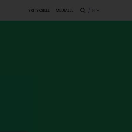
Toissijainen
FI
YRITYKSILLE
MEDIALLE