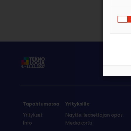
Tapahtumassa
Yrityksille
Yritykset
Näytteilleasettajan opas
Info
Mediakortti