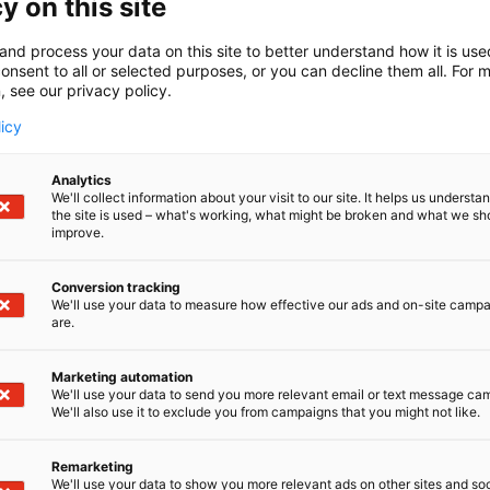
y on this site
 Oy toimittaa lasertyöstöön liittyviä järjestelmiä ja ohjelm
and process your data on this site to better understand how it is us
intä ja laserkaiverrus.
onsent to all or selected purposes, or you can decline them all. For 
, see our privacy policy.
licy
Analytics
We'll collect information about your visit to our site. It helps us underst
the site is used – what's working, what might be broken and what we sh
improve.
Conversion tracking
We'll use your data to measure how effective our ads and on-site camp
are.
Marketing automation
We'll use your data to send you more relevant email or text message ca
We'll also use it to exclude you from campaigns that you might not like.
Remarketing
We'll use your data to show you more relevant ads on other sites and soc