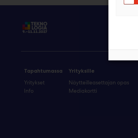
Tapahtumassa
Yrityksille
Yritykset
Näytteilleasettajan opas
Info
Mediakortti