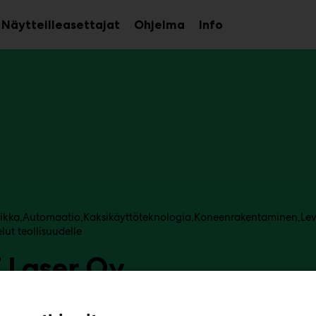
Näytteilleasettajat
Ohjelma
Info
aa
Avaa
Avaa
avalikko
alavalikko
alavalikko
iikka
Automaatio
Kaksikäyttöteknologia
Koneenrakentaminen
Le
ut teollisuudelle
T Laser Oy
7d121