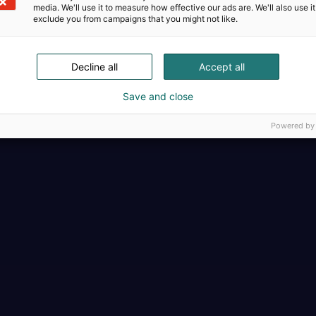
media. We'll use it to measure how effective our ads are. We'll also use it
exclude you from campaigns that you might not like.
Täällä teollisuus, t
Decline all
Accept all
Save and close
Powered by