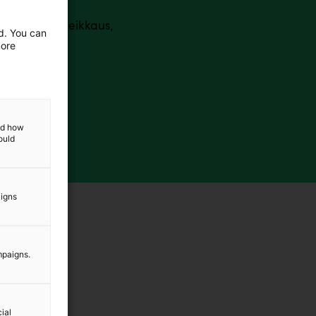
istoja. Laserleikkaus,
ed. You can
more
and how
ould
aigns
mpaigns.
ial