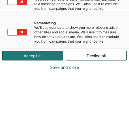
tarpeisiin. Tarjoamme laajan valikoiman
text message campaigns. We'll also use it to exclude
virtausmittareita teollisuuden tarpeisiin.
you from campaigns that you might not like.
Ratkaisumme soveltuvat esimerkiksi sellu- ja
paperiteollisuuteen, öljy- ja kaasuteollisuuteen sekä
Remarketing
energialaitoksiin. Tuotteemme varmistavat
We'll use your data to show you more relevant ads on
prosessien tehokkuuden, energiansäästön ja
other sites and social media. We'll use it to measure
how effective our ads are. We'll also use it to exclude
tuotannon luotettavuuden. Kytolan tuotteet
you from campaigns that you might not like.
valmistetaan Suomessa, ja ne tunnetaan
maailmanlaajuisesti kestävyydestään,
Accept all
Decline all
tarkkuudestaan ja pitkästä elinkaarestaan.
Asiakkaamme arvostavat myös asiantuntevaa
Save and close
teknistä tukea sekä joustavaa, nopeaa
palveluamme.Tervetuloa osastollemme
tutustumaan, kuinka voimme yhdessä parantaa
tuotantonne luotettavuutta ja tehokkuutta!