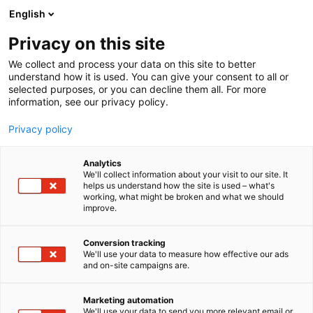
Siirry
English
sisältöön
Privacy on this site
We collect and process your data on this site to better
understand how it is used. You can give your consent to all or
selected purposes, or you can decline them all. For more
information, see our privacy policy.
Privacy policy
Analytics
T
Hydrauliikka ja pneumatiikka
We'll collect information about your visit to our site. It
u
helps us understand how the site is used – what's
Kytola Instruments Oy
working, what might be broken and what we should
o
improve.
t
e
6g30
Osasto:
r
Conversion tracking
y
We'll use your data to measure how effective our ads
and on-site campaigns are.
Kytola Instruments Oy on suomalainen perheyritys,
h
m
joka on erikoistunut tarkkoihin ja luotettaviin
ä
virtausmittaus- ja valvontaratkaisuihin teollisuuden
Marketing automation
:
We'll use your data to send you more relevant email or