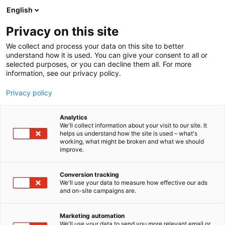
Siirry
English
sisältöön
Privacy on this site
We collect and process your data on this site to better
understand how it is used. You can give your consent to all or
selected purposes, or you can decline them all. For more
information, see our privacy policy.
Privacy policy
Analytics
T
Energia
We'll collect information about your visit to our site. It
u
helps us understand how the site is used – what's
Lamit
working, what might be broken and what we should
o
improve.
t
e
7f140
Osasto:
r
Conversion tracking
y
We'll use your data to measure how effective our ads
and on-site campaigns are.
Osakeyhtiö lamit.fi on perustettu 1.5.1995. Olemme
h
m
toimineet suurien säästöjen ja pienien päästöjen
ä
edestä jo 30 vuotta.
Marketing automation
:
We'll use your data to send you more relevant email or