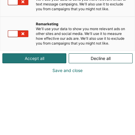
text message campaigns. We'll also use it to exclude
GeoPolyRage® on innovatiivinen kiertotaloustuote
you from campaigns that you might not like.
joka on ratkaisu energiavarastoinnin
tulevaisuuteen.
Remarketing
GeoPolyRage tarjoaa erinomaisen tilaisuuden
We'll use your data to show you more relevant ads on
kaukolämpöyhtiöille ja teollisuusyrityksille kehittää
other sites and social media. We'll use it to measure
how effective our ads are. We'll also use it to exclude
korkeanlämpötilan (550-1000 °)
you from campaigns that you might not like.
energiavarastojaan ja hyödyntää uuden
sukupolven teknologiaa. GeoPolyRage yhdistää
Accept all
Decline all
tehokkaat varastointiratkaisut kestävän kehityksen
periaatteisiin, vähentäen ympäristökuormitusta ja
Save and close
optimoi energian käytön.
Tekniikkamme mahdollistaa energian varastoinnin
ja käytön optimoimisen ottaen huomioon
vaihteleva kysynnän ja tarjonnan.
Kaipaatko asiantuntevaa kumppania energian
varastoimiseen ja optimointiin? Varaa tapaaminen
!