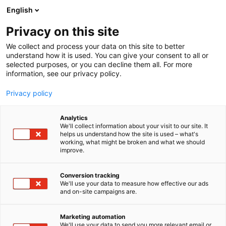
Siirry
English
sisältöön
Privacy on this site
We collect and process your data on this site to better
understand how it is used. You can give your consent to all or
selected purposes, or you can decline them all. For more
information, see our privacy policy.
Privacy policy
Analytics
T
AI ja robotiikka
Energia
Startup
We'll collect information about your visit to our site. It
u
helps us understand how the site is used – what's
milloin.energy Oy
working, what might be broken and what we should
o
improve.
t
e
7f144
Osasto:
r
Conversion tracking
y
We'll use your data to measure how effective our ads
and on-site campaigns are.
milloin.energy tarjoaa sähkön hinta- ja
h
m
fundamenttiennusteita Suomesta, Ruotsista ja
ä
Baltiasta. Day-ahead ennusteet, sekä aFFR ja mFFR
Marketing automation
:
We'll use your data to send you more relevant email or