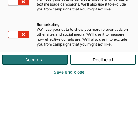
-ennusteet.Ennustemallit reagoivat joustavasti
text message campaigns. We'll also use it to exclude
sähkömarkkinoiden erilaisiin tilanteisiin. Mallit
you from campaigns that you might not like.
käyttävät lähtötietoina mm. sääennusteita,
voimalaitosten ja siirtoyhteyksien tilaa,
Remarketing
polttoaineiden hintoja, vesivoimaa, sekä useita
We'll use your data to show you more relevant ads on
muita muuttujia. Toteutus perustuu koneoppimisen
other sites and social media. We'll use it to measure
how effective our ads are. We'll also use it to exclude
lisäksi vahvaan sähkömarkkinaymmärrykseen ja
you from campaigns that you might not like.
matemaattisiin malleihin.Ennusteiden
tarkoituksena on auttaa energiateollisuudessa
Accept all
Decline all
toimivia yrityksiä tekemään parempia päätöksiä
sähkön tuotannon ja hankinnan osalta.
Save and close
Matias Oja