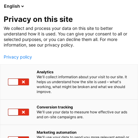
Siirry
English
sisältöön
Privacy on this site
We collect and process your data on this site to better
understand how it is used. You can give your consent to all or
selected purposes, or you can decline them all. For more
information, see our privacy policy.
Privacy policy
Analytics
T
3D kuva eri muodoissa
Automaatio
Elektroniikka
Energia
We'll collect information about your visit to our site. It
u
Kaksikäyttöteknologia
Koneenrakentaminen
Kunnossapito
helps us understand how the site is used – what's
working, what might be broken and what we should
o
Levytyö
Muut palvelut teollisuudelle
Startup
Vetytalous
improve.
t
Niko Jokela Consulting Oy
e
r
Conversion tracking
y
We'll use your data to measure how effective our ads
7g100
Osasto:
and on-site campaigns are.
h
m
Niko Jokela Consulting Oy yhdistää suunnittelun ja
ä
Marketing automation
:
kunnossapidon. Autamme teollisuuden projekteissa
We'll use your data to send you more relevant email or