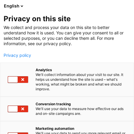
Siirry
English
sisältöön
Privacy on this site
We collect and process your data on this site to better
understand how it is used. You can give your consent to all or
selected purposes, or you can decline them all. For more
information, see our privacy policy.
Privacy policy
Analytics
T
Vetytalous
We'll collect information about your visit to our site. It
u
helps us understand how the site is used – what's
P2X Solutions
working, what might be broken and what we should
o
improve.
t
e
7h140f
Osasto:
r
Conversion tracking
y
We'll use your data to measure how effective our ads
and on-site campaigns are.
Toimimme vihreän vedyn ja synteettisen
h
m
polttoaineen tuottajana ja jakelijana sekä
ä
toimitamme tarvittaessa vetylaitokset
Marketing automation
:
We'll use your data to send you more relevant email or