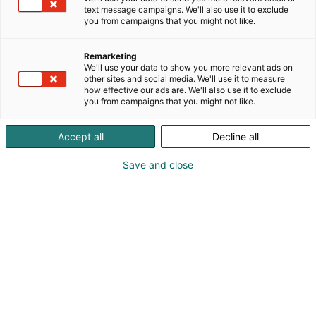
asiakaslähtöisesti avaimet käteen -periaatteella.
text message campaigns. We'll also use it to exclude
Olemme avanneet Suomen ensimmäisen teollisen
you from campaigns that you might not like.
mittakaavan uusiutuvan vihreän vedyn
tuotantolaitoksen Satakunnan Harjavaltaan.
Remarketing
Valmistelemme myös synteettisen metaanin
We'll use your data to show you more relevant ads on
tuotannon aloittamista Harjavallassa. Lisäksi
other sites and social media. We'll use it to measure
how effective our ads are. We'll also use it to exclude
suunnittelemme tuotantolaitoksia muun muassa
you from campaigns that you might not like.
Joensuuhun ja Ouluun. Tavoittelemme kaiken
kaikkiaan 1 GW:n vedyntuotantokapasiteettia
Accept all
Decline all
seuraavan vuosikymmenen aikana.
Save and close
Kerromme mielellämme lisää vihreän vedyn ja
synteettisten polttoaineiden tarjoamista
mahdollisuuksista arvoketjun eri osa-alueille.
Lähde kanssamme toteuttamaan vihreää siirtymää
– yhdessä!