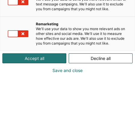
automaatiotarvikkeet, mittalaitteet, ESD-
text message campaigns. We'll also use it to exclude
suojaustuotteet, puhdastilatarvikkeet, mekaniikan
you from campaigns that you might not like.
sekä tuotannon koneet ja materiaalit.
Remarketing
Perel on enemmän kuin tuotteet. Meillä on oma
We'll use your data to show you more relevant ads on
huolto-organisaatio, joka huoltaa ja kalibroi
other sites and social media. We'll use it to measure
how effective our ads are. We'll also use it to exclude
maahantuomiamme laitteita. Asennamme ja
you from campaigns that you might not like.
integroimme tuotannon koneita asiakkaidemme
tuotantoon. Rakennamme modulaarisia
Accept all
Decline all
puhdastiloja ”avaimet käteen” -mentaliteetilla.
Tuotamme ESD-ratkaisuja yhdessä
Save and close
yhteistyökumppaneidemme kanssa. Autamme
asiakkaitamme asiantuntemuksella
komponenttivalintojen kanssa. Järjestämme
koulutuksia niin mittalaiteiden osalta kuin ESD-
asioissa. Toisin sanoen toimintamme perustuu
pitkäjänteisiin asiakassuhteisiin, joita mieluusti
kutsumme kumppanuuksiksi.