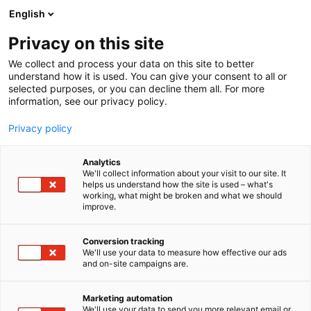
Siirry
English
sisältöön
Privacy on this site
We collect and process your data on this site to better
understand how it is used. You can give your consent to all or
selected purposes, or you can decline them all. For more
information, see our privacy policy.
Privacy policy
Analytics
T
Elektroniikka
We'll collect information about your visit to our site. It
u
helps us understand how the site is used – what's
Perel Oy
working, what might be broken and what we should
o
improve.
t
e
6c2
Osasto:
r
Conversion tracking
y
We'll use your data to measure how effective our ads
and on-site campaigns are.
Perel - ratkaisuja teollisuuden tarpeisiin.
h
m
ä
Valikoimamme kattaa elektroniikan komponentit,
Marketing automation
:
We'll use your data to send you more relevant email or