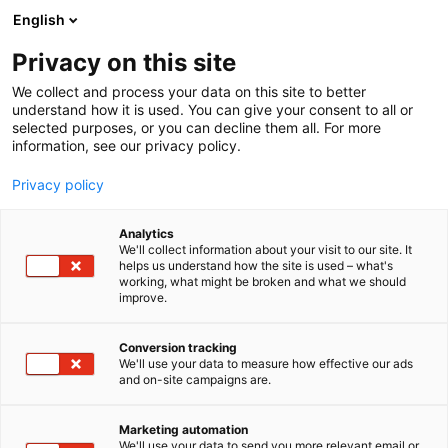
Siirry
English
sisältöön
Privacy on this site
We collect and process your data on this site to better
understand how it is used. You can give your consent to all or
selected purposes, or you can decline them all. For more
information, see our privacy policy.
Privacy policy
Analytics
T
Elektroniikka
Muut palvelut teollisuudelle
We'll collect information about your visit to our site. It
u
helps us understand how the site is used – what's
Q-Flex Oy
working, what might be broken and what we should
o
improve.
t
e
6d18
Osasto:
r
Conversion tracking
y
We'll use your data to measure how effective our ads
and on-site campaigns are.
Q-Flex perustettiin vuonna 1996 palvelemaan
h
m
asiakkaita yksilöidyillä ratkaisuilla ja tarjoamalla
ä
kansainvälisesti tunnettujen päämiesten
Marketing automation
:
We'll use your data to send you more relevant email or