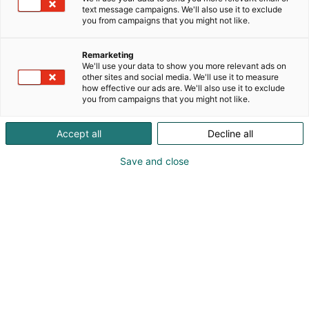
elektromekaniikan tuotteita. Toimimme
text message campaigns. We'll also use it to exclude
elektromekaniikan alalla maailmanlaajuisesti.Q-
you from campaigns that you might not like.
Flex on hioutunut palvelemaan
elektroniikkateollisuuden tarpeita suunnittelusta
Remarketing
tuotantoon asti.
We'll use your data to show you more relevant ads on
other sites and social media. We'll use it to measure
how effective our ads are. We'll also use it to exclude
Tarjoamme asiakkaille laadukkaita komponentteja
you from campaigns that you might not like.
ja joustavia palveluita. Avustamme suunnittelussa,
varmistamme nopeat toimitukset ja tarjoamme
Accept all
Decline all
teknistä tukea. Q-Flexin kumppanina saat
kokeneen ja luotettavan yhteistyökumppanin, joka
Save and close
ymmärtää eletroniikkateollisuuden vaatimukset.
Tavoitteenamme on helpottaa
asiantuntemuksellamme yrityksenne toimintaa,
kasvua ja henkilöstönne työtä.