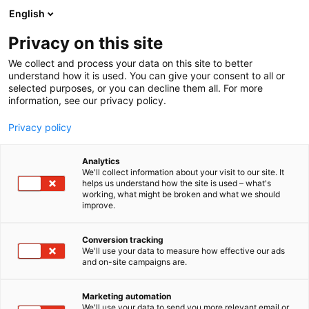
Siirry
English
sisältöön
Privacy on this site
We collect and process your data on this site to better
understand how it is used. You can give your consent to all or
selected purposes, or you can decline them all. For more
information, see our privacy policy.
Privacy policy
Analytics
T
Kunnossapito
We'll collect information about your visit to our site. It
u
helps us understand how the site is used – what's
Safelift
working, what might be broken and what we should
o
improve.
t
e
7f141
Osasto:
r
Conversion tracking
y
We'll use your data to measure how effective our ads
and on-site campaigns are.
Modernit, erityisen pitkäikäiset ja näppärät
h
m
henkilönostimet sisäkäyttöön. Useimpia
ä
mallejamme voi ajaa millä tahansa korkeudella, ja
Marketing automation
:
We'll use your data to send you more relevant email or