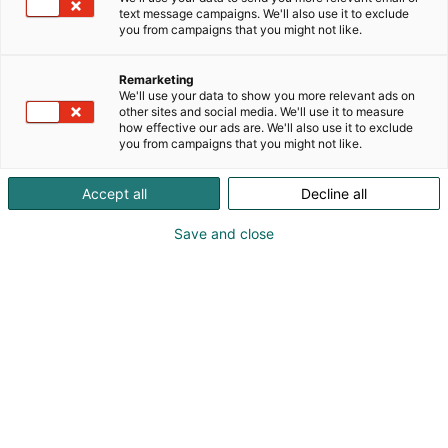
poikkeuksellisen kevyen alumiinirakenteen vuoksi
text message campaigns. We'll also use it to exclude
niitä voi myös työntää! Messuilla esittelyssä nyt
you from campaigns that you might not like.
ensimmäistä kertaa MA50-H, kovia kolhuja kestävä
ja roiskeenpitävä pienoisnostin. Lisäksi mallistosta
Remarketing
löytyy mm. kokoonpuristuvalla korilla varustettu
We'll use your data to show you more relevant ads on
MA50-R, jonka avulla käyttäjä mahtuu nousemaan
other sites and social media. We'll use it to measure
how effective our ads are. We'll also use it to exclude
kattopaneelin läpi. Made in Sweden.
you from campaigns that you might not like.
Accept all
Decline all
Save and close