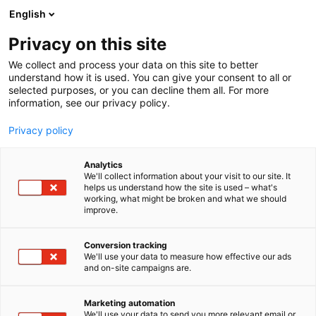
Siirry
English
sisältöön
Privacy on this site
We collect and process your data on this site to better
understand how it is used. You can give your consent to all or
selected purposes, or you can decline them all. For more
information, see our privacy policy.
Privacy policy
Analytics
T
AI ja robotiikka
Elektroniikka
Muut palvelut teollisuudelle
We'll collect information about your visit to our site. It
u
helps us understand how the site is used – what's
Sasken
working, what might be broken and what we should
o
improve.
t
e
6c18
Osasto:
r
Conversion tracking
y
We'll use your data to measure how effective our ads
and on-site campaigns are.
Sasken on tuotekehityksen ja digipalveluiden
h
m
edelläkävijä, joka luo ratkaisuja, jotka uudistavat
ä
toimialoja ja pyörittävät miljardeja laitteita ympäri
Marketing automation
:
We'll use your data to send you more relevant email or