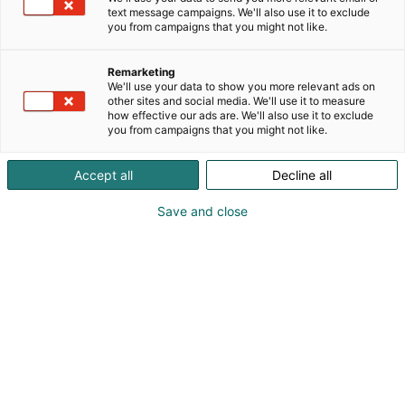
maailmaa. Yli 30 vuoden kokemus tekevät
text message campaigns. We'll also use it to exclude
Saskenista luotettavan kumppanin.
you from campaigns that you might not like.
Remarketing
We'll use your data to show you more relevant ads on
other sites and social media. We'll use it to measure
how effective our ads are. We'll also use it to exclude
you from campaigns that you might not like.
Accept all
Decline all
Save and close
myynti@sasken.com