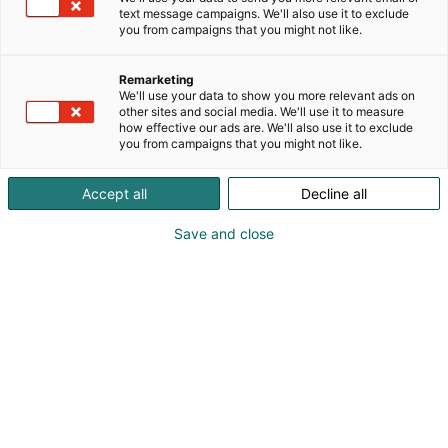
text message campaigns. We'll also use it to exclude
koneenrakentajille. Tarjoamme asiakkaillemme
you from campaigns that you might not like.
kattavan ja kilpailukykyisen tuotevalikoiman, joka
sisältää anturit, komponentit, teollisuus-PC:t,
Remarketing
verkkotuotteet sekä ohjaus- ja
We'll use your data to show you more relevant ads on
ajoneuvojärjestelmät. Olemme ISO9001- ja
other sites and social media. We'll use it to measure
ISO14001-sertifioituja, ja panostamme vahvasti
how effective our ads are. We'll also use it to exclude
you from campaigns that you might not like.
laatuun ja kestävyyteen. Kuulumme Addtech-
konserniin, mikä yhdistää pienen yrityksen
Accept all
Decline all
ketteryyden suuren organisaation resursseihin ja
verkostoihin – tuoden asiakkaillemme todellista
Save and close
lisäarvoa.