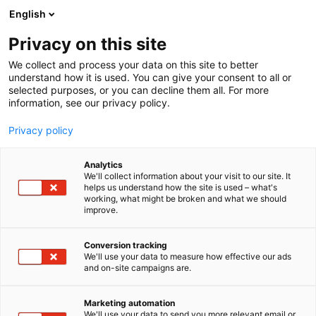
Siirry
English
sisältöön
Privacy on this site
We collect and process your data on this site to better
understand how it is used. You can give your consent to all or
selected purposes, or you can decline them all. For more
information, see our privacy policy.
Privacy policy
Analytics
T
AI ja robotiikka
Automaatio
Elektroniikka
ICT
We'll collect information about your visit to our site. It
u
Kaksikäyttöteknologia
Koneenrakentaminen
helps us understand how the site is used – what's
working, what might be broken and what we should
o
Muut palvelut teollisuudelle
improve.
t
Sensor Control Nordic
e
r
Conversion tracking
y
We'll use your data to measure how effective our ads
7d130
Osasto:
and on-site campaigns are.
h
m
Sensor Control Nordic on Pohjois-Euroopan johtava
ä
Marketing automation
:
riippumaton komponentti- ja järjestelmätoimittaja
We'll use your data to send you more relevant email or