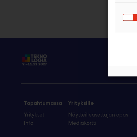
Tapahtumassa
Yrityksille
Yritykset
Näytteilleasettajan opas
Info
Mediakortti