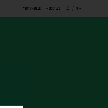
Toissijainen
FI
YRITYKSILLE
MEDIALLE