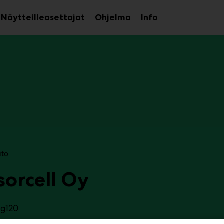
Näytteilleasettajat
Ohjelma
Info
aa
Avaa
Avaa
avalikko
alavalikko
alavalikko
ito
sorcell Oy
7g120