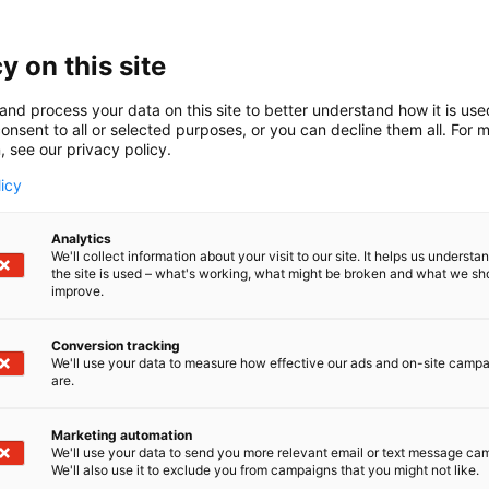
l Oy on teknisten mittauslaitteidenmaahantuoja ja valtuu
 Edustamamme merkit, Testo, PerkinElmer, Celsicom ja Syst
y on this site
oillaan vakiinnuttaneet asemansa maailman johtavina t
and process your data on this site to better understand how it is us
onsent to all or selected purposes, or you can decline them all. For 
, see our privacy policy.
licy
Analytics
We'll collect information about your visit to our site. It helps us underst
the site is used – what's working, what might be broken and what we sh
improve.
Conversion tracking
We'll use your data to measure how effective our ads and on-site camp
are.
Marketing automation
We'll use your data to send you more relevant email or text message ca
We'll also use it to exclude you from campaigns that you might not like.