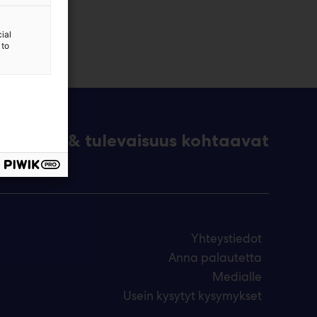
ial
 to
eknologia & tulevaisuus kohtaavat
Yhteystiedot
Anna palautetta
Medialle
Usein kysytyt kysymykset