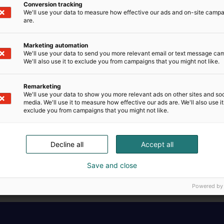
Conversion tracking
We'll use your data to measure how effective our ads and on-site camp
are.
Marketing automation
We'll use your data to send you more relevant email or text message ca
We'll also use it to exclude you from campaigns that you might not like.
vat vihreät: palvelimemme käyttävät uusiutuvia energia
Remarketing
önsuojelutyöhön.
We'll use your data to show you more relevant ads on other sites and soc
media. We'll use it to measure how effective our ads are. We'll also use it
en vastuu on toimintamme kulmakiviä, tuemme mm. avoin
exclude you from campaigns that you might not like.
itoja kehittävää toimintaa.
seravo.com
Decline all
Accept all
Save and close
Powered by