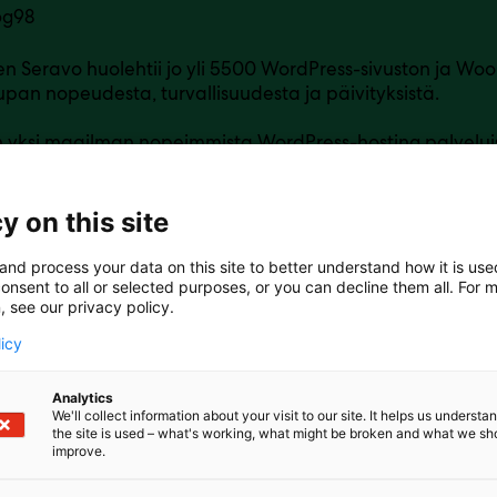
6g98
n Seravo huolehtii jo yli 5500 WordPress-sivuston ja W
pan nopeudesta, turvallisuudesta ja päivityksistä.
 yksi maailman nopeimmista WordPress-hosting palvelui
 syystä monen digitoimiston ykkösvalinta kumppaniksi.
istä hosting palveluista poiketen valvomme sivustoasi 24/7
y on this site
dollinen tietoturva sisältyy olennaisena osana sivustojen
and process your data on this site to better understand how it is us
amme et jää yksin pulaan sivustosi kanssa, tukenasi ova
onsent to all or selected purposes, or you can decline them all. For 
, see our privacy policy.
jat.
licy
Analytics
We'll collect information about your visit to our site. It helps us underst
the site is used – what's working, what might be broken and what we sh
improve.