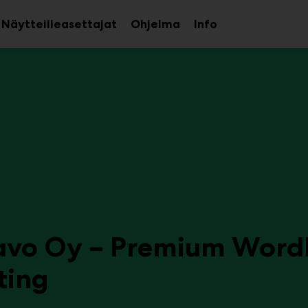
Näytteilleasettajat
Ohjelma
Info
aa
Avaa
Avaa
avalikko
alavalikko
alavalikko
avo Oy – Premium Word
ting