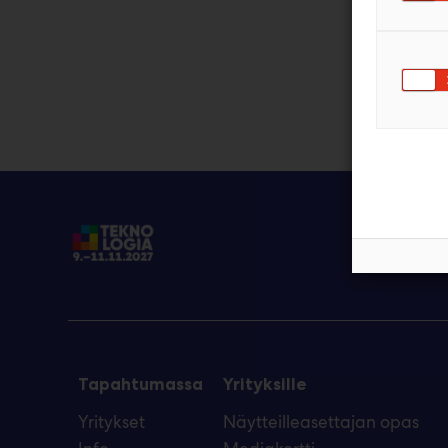
Tapahtumassa
Yrityksille
Yritykset
Näytteilleasettajan opas