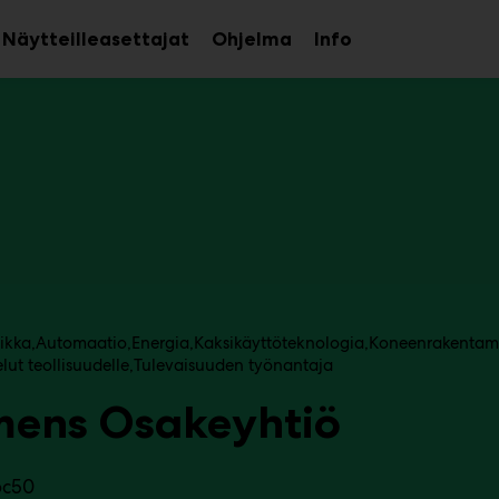
Näytteilleasettajat
Ohjelma
Info
aa
Avaa
Avaa
avalikko
alavalikko
alavalikko
iikka
Automaatio
Energia
Kaksikäyttöteknologia
Koneenrakentam
ut teollisuudelle
Tulevaisuuden työnantaja
mens Osakeyhtiö
6c50