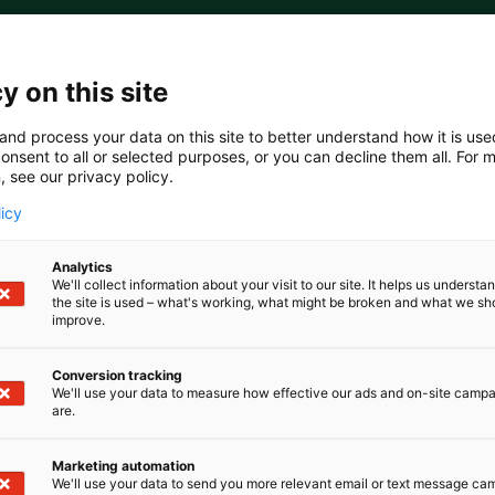
sen ja fyysisen maailman yhdistäminen vauhdittaa teollis
 kilpailukykyä ja parantaa resilienssiä nopeasti muuttuv
y on this site
mpäristössä.
amme nähdään demoja ja ratkaisuesimerkkejä muun mu
and process your data on this site to better understand how it is us
onsent to all or selected purposes, or you can decline them all. For 
utomaatiosta, kyberturvallisuudesta, tekoälystä, IT/OT-in
, see our privacy policy.
den ohjelmistoista. Tule kokemaan osastolle 6c50, miten s
teknologiat luovat pohjan entistä turvallisemmalle, jous
licy
älle teollisuudelle.
Analytics
We'll collect information about your visit to our site. It helps us underst
the site is used – what's working, what might be broken and what we sh
improve.
Conversion tracking
We'll use your data to measure how effective our ads and on-site camp
are.
Marketing automation
We'll use your data to send you more relevant email or text message ca