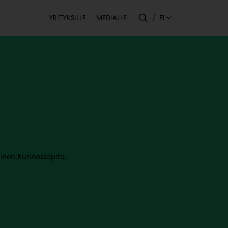
Toissijainen
FI
YRITYKSILLE
MEDIALLE
inen
Kunnossapito