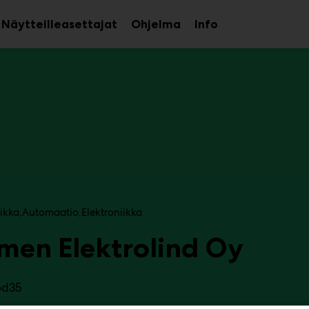
Näytteilleasettajat
Ohjelma
Info
aa
Avaa
Avaa
avalikko
alavalikko
alavalikko
iikka
Automaatio
Elektroniikka
men Elektrolind Oy
6d35