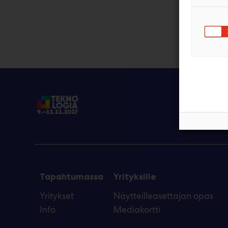
Tapahtumassa
Yrityksille
Yritykset
Näytteilleasettajan opas
Info
Mediakortti