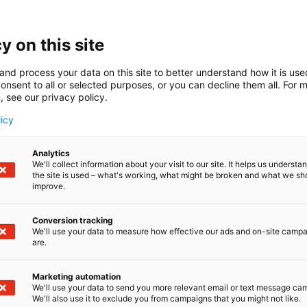
ektrolind Oy – 30 vuotta ajoneuvotekniikan ja automaa
ektrolind Oy juhlii 30-vuotista taivaltaan Teknologiame
y on this site
n valmistaja, jakelija ja maahantuoja, joka toimittaa laa
okomponentteja teollisuuteen, ajoneuvoihin ja työkonei
and process your data on this site to better understand how it is us
onsent to all or selected purposes, or you can decline them all. For 
a eurooppalaisia valmistajia: Aurora (ajoneuvojen lämmit
, see our privacy policy.
iratkaisut), E-T-A (sähkönsuojalaitteet ja virtajakelujärje
lektroniikka), Bedia (tarkat anturit ajoneuvoihin) ja Pulst
licy
mponentit). Yhdistämme vahvan teknisen osaamisen, oma
 palvelun – luotettavasti jo vuodesta 1995.
Analytics
We'll collect information about your visit to our site. It helps us underst
the site is used – what's working, what might be broken and what we sh
improve.
Conversion tracking
We'll use your data to measure how effective our ads and on-site camp
are.
Marketing automation
We'll use your data to send you more relevant email or text message ca
We'll also use it to exclude you from campaigns that you might not like.