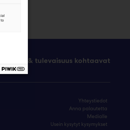
ial
 to
eknologia & tulevaisuus kohtaavat
Yhteystiedot
Anna palautetta
Medialle
Usein kysytyt kysymykset