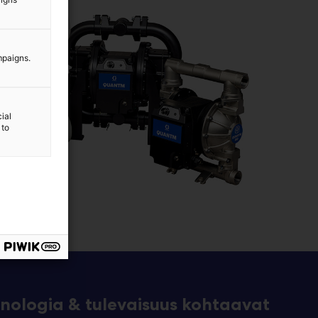
mpaigns.
ial
 to
eknologia & tulevaisuus kohtaavat