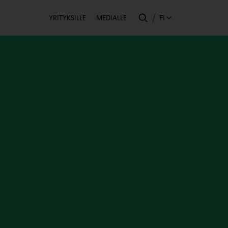
Toissijainen
FI
YRITYKSILLE
MEDIALLE