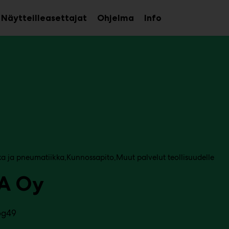
Näytteilleasettajat
Ohjelma
Info
aa
Avaa
Avaa
avalikko
alavalikko
alavalikko
ka ja pneumatiikka
Kunnossapito
Muut palvelut teollisuudelle
A Oy
6g49