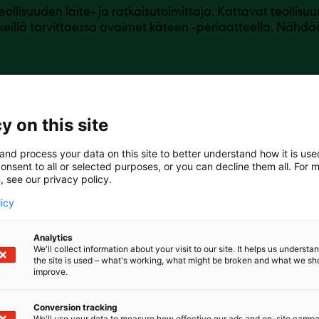
ollisuuden laite- ja ratkaisutoimittaja. Kattavat teollisu
eillä tarvittaessa avaimet käteen -periaatteella. Nähdä
y on this site
and process your data on this site to better understand how it is us
onsent to all or selected purposes, or you can decline them all. For 
, see our privacy policy.
licy
Analytics
We'll collect information about your visit to our site. It helps us underst
the site is used – what's working, what might be broken and what we sh
improve.
Conversion tracking
We'll use your data to measure how effective our ads and on-site camp