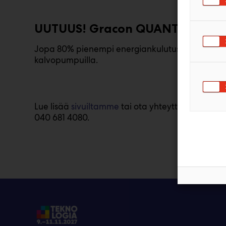
UUTUUS! Gracon QUANTM pump
Jopa 80% pienempi energiankulutus kuin vastaav
kalvopumpuilla.
Lue lisää
sivuiltamme
tai ota yhteyttä Simoon si
040 681 4080.