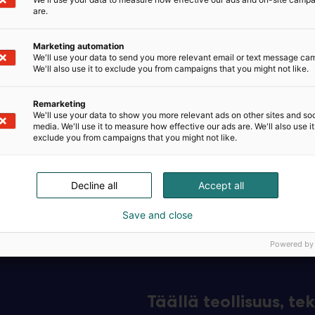
are.
pusarja
Marketing automation
We'll use your data to send you more relevant email or text message ca
illa paineilmatoimisilla
We'll also use it to exclude you from campaigns that you might not like.
Remarketing
We'll use your data to show you more relevant ads on other sites and soc
media. We'll use it to measure how effective our ads are. We'll also use it
exclude you from campaigns that you might not like.
mo.korhonen@teca.fi tai
Decline all
Accept all
Save and close
Powered by
Täällä teollisuus, t