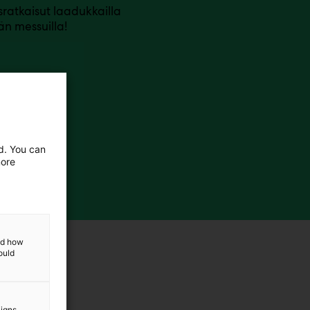
usratkaisut laadukkailla
än messuilla!
ed. You can
more
and how
ould
aigns