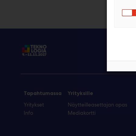
Tapahtumassa
Yrityksille
Yritykset
Näytteilleasettajan opas
Info
Mediakortti