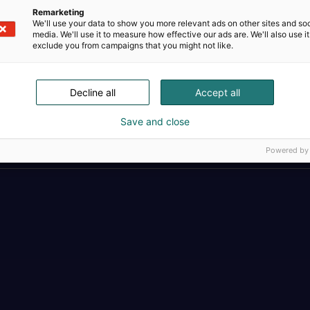
Remarketing
We'll use your data to show you more relevant ads on other sites and soc
media. We'll use it to measure how effective our ads are. We'll also use it
exclude you from campaigns that you might not like.
Decline all
Accept all
Täällä teollisuus, t
Save and close
Powered by