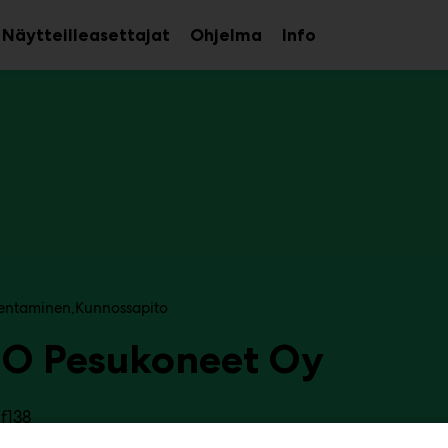
Näytteilleasettajat
Ohjelma
Info
aa
Avaa
Avaa
avalikko
alavalikko
alavalikko
entaminen
Kunnossapito
JO Pesukoneet Oy
f138