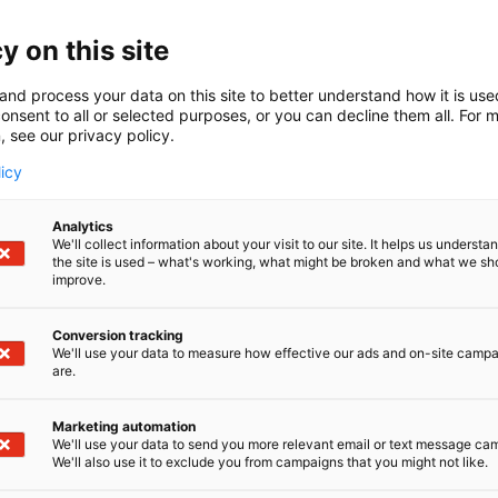
koneita teollisen tuotannon ja huollon tarpeisiin.TEIJO Pe
a tehokkaita puhdistusratkaisuja teollisen tuotannon, sek
y on this site
idon tarpeisiin.Yrityksen perinteinen ammattitaito kohdi
 komponenttien puhdistukseen tarkoitettujen vakiotuota
and process your data on this site to better understand how it is us
antomalleista modifioitujen yksi- ja monivaiheisten osie
onsent to all or selected purposes, or you can decline them all. For 
, see our privacy policy.
 ja huollon osienpesukoneiden tuotantoon.
licy
Analytics
We'll collect information about your visit to our site. It helps us underst
the site is used – what's working, what might be broken and what we sh
improve.
Conversion tracking
We'll use your data to measure how effective our ads and on-site camp
are.
Marketing automation
We'll use your data to send you more relevant email or text message ca
We'll also use it to exclude you from campaigns that you might not like.