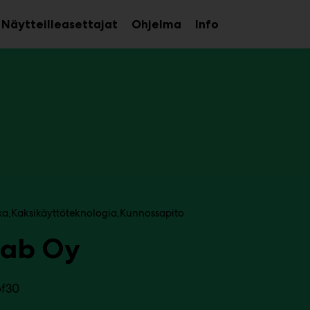
Näytteilleasettajat
Ohjelma
Info
aa
Avaa
Avaa
avalikko
alavalikko
alavalikko
ka
Kaksikäyttöteknologia
Kunnossapito
lab Oy
6f30