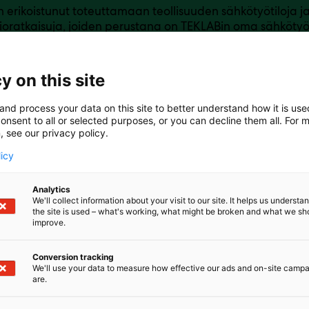
 erikoistunut toteuttamaan teollisuuden sähkötyötiloja ja
ioratkaisuja, joiden perustana on TEKLABin oma sähkötyö
imituksia on tehty yli 60 maahan ja tämä kansainväline
 työpisteiden toimituksiin on tuonut meille arvokasta tieto
mme jatkuvasti ratkaisuja kehittäessämme.TEKLAB-tuott
y on this site
ä. Tehtaamme sijaitsee Loviisassa.
and process your data on this site to better understand how it is us
onsent to all or selected purposes, or you can decline them all. For 
, see our privacy policy.
licy
Analytics
We'll collect information about your visit to our site. It helps us underst
the site is used – what's working, what might be broken and what we sh
improve.
Conversion tracking
We'll use your data to measure how effective our ads and on-site camp
are.