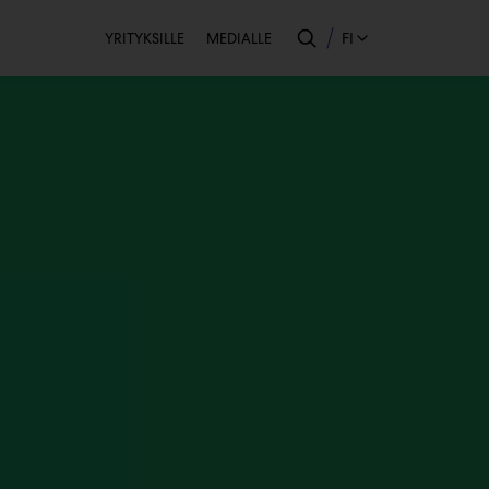
Toissijainen
FI
YRITYKSILLE
MEDIALLE