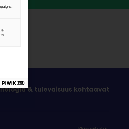
mpaigns.
ial
 to
eknologia & tulevaisuus kohtaavat