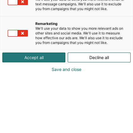
Suomen siruosaamiskeskus toimii keskeisenä
text message campaigns. We'll also use it to exclude
you from campaigns that you might not like.
palvelupisteenä, joka helpottaa suomalaisten
sidosryhmien pääsyä paitsi suomalaiseen
puolijohdeosaamiseen, myös sirupilottilinjoihin,
Remarketing
We'll use your data to show you more relevant ads on
suunnittelualustaan, eurooppalaiseen
other sites and social media. We'll use it to measure
osaamiskeskusten verkostoon sekä muihin
how effective our ads are. We'll also use it to exclude
asiaankuuluviin eurooppalaisiin aloitteisiin.
you from campaigns that you might not like.
Tavoitteena on varmistaa, että
puolijohdeteknologioista kiinnostuneilla
Accept all
Decline all
suomalaisilla on sujuva pääsy ja yhteydet kaikkiin
asiaankuuluviin eurooppalaisiin palveluihin ja
Save and close
tukeen.