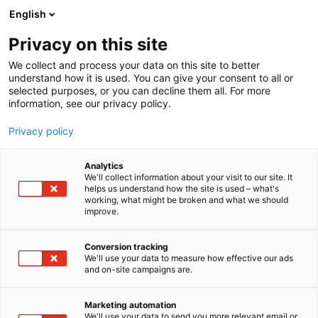
Siirry
English
sisältöön
Privacy on this site
We collect and process your data on this site to better
understand how it is used. You can give your consent to all or
selected purposes, or you can decline them all. For more
information, see our privacy policy.
Privacy policy
Analytics
T
Elektroniikka
Kaksikäyttöteknologia
Kvanttiteknologia
We'll collect information about your visit to our site. It
u
Tulevaisuuden työnantaja
helps us understand how the site is used – what's
working, what might be broken and what we should
o
improve.
The Finnish Chips
t
e
Competence Centre
r
Conversion tracking
y
We'll use your data to measure how effective our ads
and on-site campaigns are.
h
6g33
Osasto:
m
ä
Marketing automation
Finnish Chips Competence Centre (FiCCC), eli
:
We'll use your data to send you more relevant email or