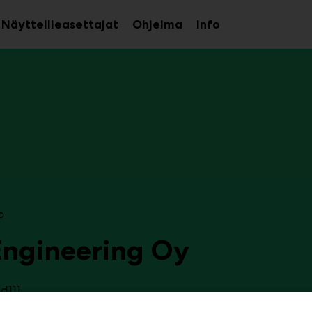
Näytteilleasettajat
Ohjelma
Info
aa
Avaa
Avaa
avalikko
alavalikko
alavalikko
o
Engineering Oy
d111