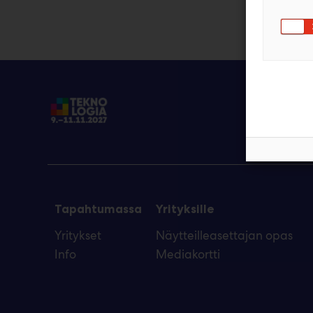
Tapahtumassa
Yrityksille
Yritykset
Näytteilleasettajan opas
Info
Mediakortti