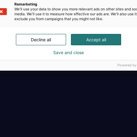
Remarketing
We'll use your data to show you more relevant ads on other sites and soc
media. We'll use it to measure how effective our ads are. We'll also use it
exclude you from campaigns that you might not like.
Decline all
Accept all
Täällä teollisuus, t
Save and close
Powered by