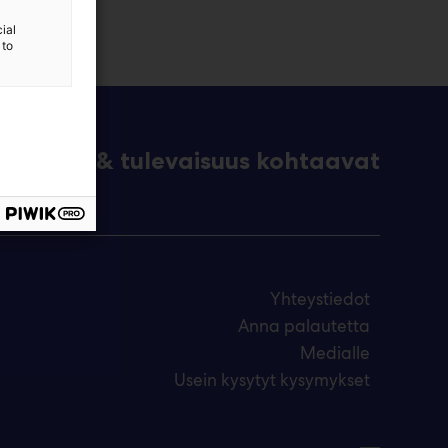
ial
 to
eknologia & tulevaisuus kohtaavat
Yhteystiedot
Anna palautetta
Medialle
Usein kysytyt kysymykset