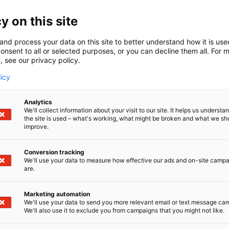
 don’t just solve problems. We create opportunities.”
y on this site
ineeringillä yhdistämme laitteisto- ja ohjelmisto-osaamise
uus ja suorituskyky ratkaisevat.
and process your data on this site to better understand how it is us
onsent to all or selected purposes, or you can decline them all. For 
t valmiiksi integroituja CAN-pohjaisia automaatioratkaisuj
, see our privacy policy.
ikkatyökaluja tai syvällistä konsultointiapua järjestelmäke
tään/-hallintaan, pysähdy osastollemme ja jutellaan.
licy
n yhdessä, miten voimme auttaa sinua ottamaan seuraa
Analytics
kustannustehokkaasti ja turvallisesti.
We'll collect information about your visit to our site. It helps us underst
the site is used – what's working, what might be broken and what we sh
improve.
Conversion tracking
We'll use your data to measure how effective our ads and on-site camp
are.
Marketing automation
We'll use your data to send you more relevant email or text message ca
We'll also use it to exclude you from campaigns that you might not like.