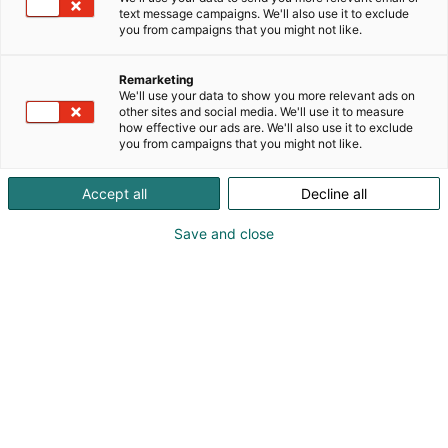
ja kattavan loppuraportin ajallaan
text message campaigns. We'll also use it to exclude
toimitettuna.Vesi- ja pölytiiveystestit, täristykset,
you from campaigns that you might not like.
iskut, lämpötilat ja niiden vaihtelut kosteuden
kanssa. Erikoistestit kuten Wind Driven Rain-
Remarketing
myrskytestit, jäätävä sade, auringon valon vaikutus
We'll use your data to show you more relevant ads on
tuotteeseen ja pintakäsittelyyn ja paljon muita
other sites and social media. We'll use it to measure
how effective our ads are. We'll also use it to exclude
testejä.Toptester Oy on Finasin akkreditoima
you from campaigns that you might not like.
virallinen testitalo.
Accept all
Decline all
Save and close