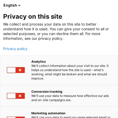
Siirry
English
sisältöön
Privacy on this site
We collect and process your data on this site to better
understand how it is used. You can give your consent to all or
selected purposes, or you can decline them all. For more
information, see our privacy policy.
Privacy policy
Analytics
T
Elektroniikka
ICT
Kaksikäyttöteknologia
We'll collect information about your visit to our site. It
u
Muut palvelut teollisuudelle
helps us understand how the site is used – what's
working, what might be broken and what we should
o
improve.
Toptester Oy
t
e
r
Conversion tracking
6h99
Osasto:
y
We'll use your data to measure how effective our ads
and on-site campaigns are.
h
Autamme tuotekehittäjää huokaisemaan
m
ä
helpotuksesta. Saat meiltä olosuhdetestauspalvelut
Marketing automation
:
We'll use your data to send you more relevant email or