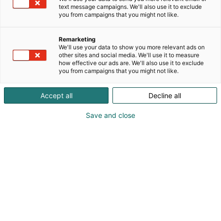
venttiilimme, pumppumme sekä
text message campaigns. We'll also use it to exclude
ventiiliautomaatioratkaisumme ovat tunnettuja
you from campaigns that you might not like.
laadustaan ja turvallisuudestaan. Asiakkaamme
toimivat prosessiteollisuuden eri aloilla, mukaan
Remarketing
lukien sellu-, paperi- ja kartonkiteollisuus, uusiutuva
We'll use your data to show you more relevant ads on
energia, öljyn- ja kaasunjalostus, kaivos- ja
other sites and social media. We'll use it to measure
how effective our ads are. We'll also use it to exclude
metallinjalostusteollisuus sekä kemianteollisuus.
you from campaigns that you might not like.
Asiantuntijatiimimme ja innovatiiviset ratkaisumme
auttavat asiakkaitamme parantamaan prosessinsa
Accept all
Decline all
suorituskykyä ja varmistamaan turvalliset
materiaalivirrat.
Save and close