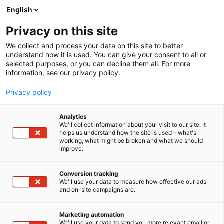
Siirry
English
sisältöön
Privacy on this site
We collect and process your data on this site to better
understand how it is used. You can give your consent to all or
selected purposes, or you can decline them all. For more
information, see our privacy policy.
Privacy policy
Analytics
T
Energia
Vetytalous
We'll collect information about your visit to our site. It
u
helps us understand how the site is used – what's
Valmet
working, what might be broken and what we should
o
improve.
t
e
7h140e
Osasto:
r
Conversion tracking
y
We'll use your data to measure how effective our ads
and on-site campaigns are.
Olemme yksi alan johtavien prosessiteollisuuden
h
m
virtauksensäätöratkaisujen -ja palvelujen
ä
toimittajista. Korkealuokkaiset ja luotettavat
Marketing automation
:
We'll use your data to send you more relevant email or