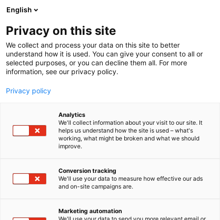
Siirry
English
sisältöön
Privacy on this site
We collect and process your data on this site to better
understand how it is used. You can give your consent to all or
selected purposes, or you can decline them all. For more
information, see our privacy policy.
Privacy policy
Analytics
T
AI ja robotiikka
Automaatio
Energia
Kunnossapito
We'll collect information about your visit to our site. It
u
Muut palvelut teollisuudelle
helps us understand how the site is used – what's
working, what might be broken and what we should
o
improve.
Vertek Oy
t
e
r
Conversion tracking
7b129
Osasto:
y
We'll use your data to measure how effective our ads
and on-site campaigns are.
h
Olemme sähkö- ja tietoliikennealan rautainen
m
ä
ammattilainen, joka tarjoaa kattavat ja laadukkaat
Marketing automation
:
We'll use your data to send you more relevant email or