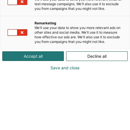
palvelut verkostourakoinnista pienempiin
text message campaigns. We'll also use it to exclude
kunnossapidon tehtäviin. Meillä on pitkä kokemus
you from campaigns that you might not like.
alalta. Osaava henkilöstömme koostuu
monipuolisista ammattilaisista.Olemme
Remarketing
erikoistuneet tarjoamaan asiakkaillemme
We'll use your data to show you more relevant ads on
turvallisia, luotettavia ja kestäviä sähköalan
other sites and social media. We'll use it to measure
how effective our ads are. We'll also use it to exclude
ratkaisuja: asennuksia, huoltoja, suunnittelua ja
you from campaigns that you might not like.
kokonaisvaltaista sähköjärjestelmien
modernisointia.
Accept all
Decline all
Save and close